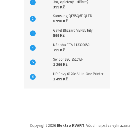
3m, opletený - stříbrný
399 Kč
Samsung QE55Q6F QLED
8 990 Kč
Gallet Blizzard VEN35 bílý
599 Kč
Nádoba ETA 113300050
799 Kč
Sencor SSC 3510WH
1 299 Kč
HP Envy 6120e All-in-One Printer
1 499 Kč
Z
á
p
a
t
í
Copyright 2026
Elektro KVART
. Všechna práva vyhrazena