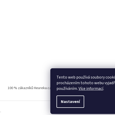
Tento web používá soubory cooki
procházením tohoto webu vyjadřuj
100 % zákazníků Heureka.cz nás doporučuje!
Zboží.cz
Firmy.cz
používáním.
Více informací
.
Nastavení
.