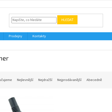
HLEDAT
Prodejny
Kontakty
mer
učujeme
Nejlevnější
Nejdražší
Nejprodávanější
Abecedně