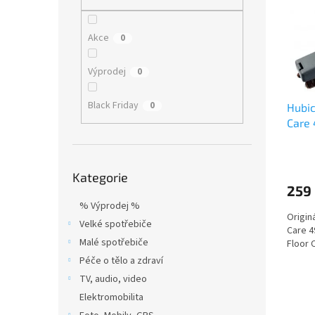
i
r
n
s
o
e
p
d
l
Akce
0
r
u
o
k
Výprodej
0
d
t
u
ů
Black Friday
0
Hubic
k
Care 
t
ů
Přeskočit
Kategorie
kategorie
259
% Výprodej %
Origin
Velké spotřebiče
Care 4
Malé spotřebiče
Floor C
Péče o tělo a zdraví
TV, audio, video
Elektromobilita