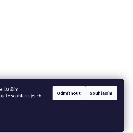
e. Dalším
Odmítnout
Souhlasím
ete souhlas s jejich
Vytvořil Shoptet