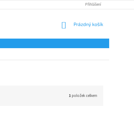
Přihlášení
NÁKUPNÍ
Prázdný košík
KOŠÍK
1
položek celkem