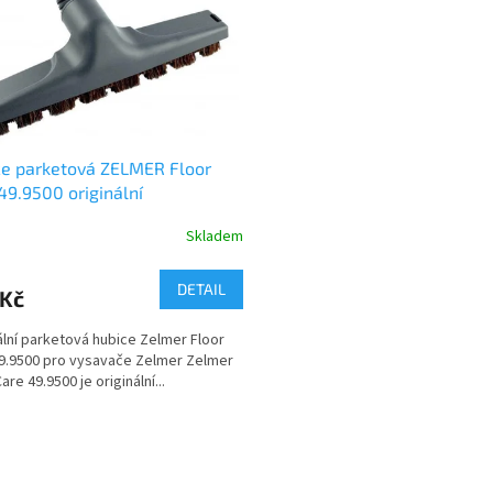
e parketová ZELMER Floor
49.9500 originální
Skladem
DETAIL
 Kč
ální parketová hubice Zelmer Floor
9.9500 pro vysavače Zelmer Zelmer
are 49.9500 je originální...
O
v
l