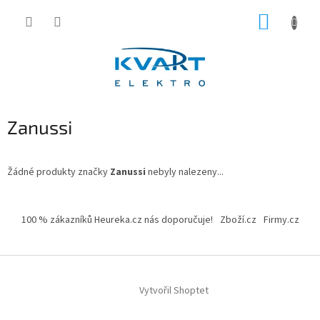
Přejít
NÁKUP
na
obsah
KOŠÍK
Zanussi
Žádné produkty značky
Zanussi
nebyly nalezeny...
Z
á
100 % zákazníků Heureka.cz nás doporučuje!
Zboží.cz
Firmy.cz
p
a
t
í
Vytvořil Shoptet