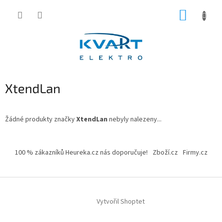
Přejít
NÁKUP
na
obsah
KOŠÍK
XtendLan
Žádné produkty značky
XtendLan
nebyly nalezeny...
Z
á
100 % zákazníků Heureka.cz nás doporučuje!
Zboží.cz
Firmy.cz
p
a
t
í
Vytvořil Shoptet