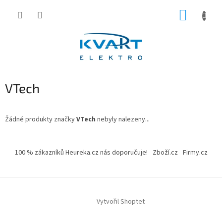
Přejít
NÁKUP
na
obsah
KOŠÍK
VTech
Žádné produkty značky
VTech
nebyly nalezeny...
Z
á
100 % zákazníků Heureka.cz nás doporučuje!
Zboží.cz
Firmy.cz
p
a
t
í
Vytvořil Shoptet