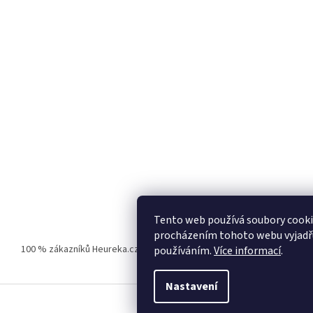
Tento web používá soubory cooki
procházením tohoto webu vyjadřuj
100 % zákazníků Heureka.cz nás doporučuje!
Zboží.cz
Firmy.cz
používáním.
Více informací
.
Nastavení
.