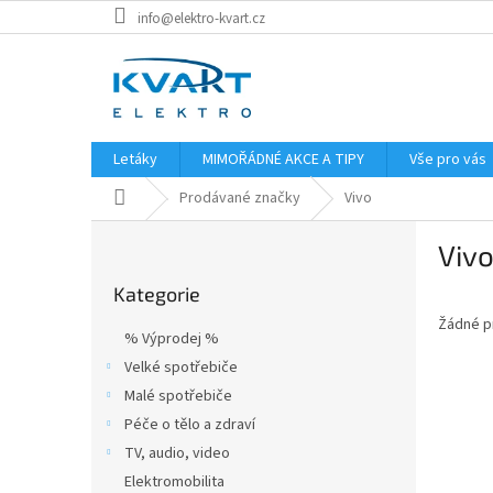
Přejít
info@elektro-kvart.cz
na
obsah
Letáky
MIMOŘÁDNÉ AKCE A TIPY
Vše pro vás
Domů
Prodávané značky
Vivo
P
Viv
o
Přeskočit
s
Kategorie
kategorie
t
Žádné p
r
% Výprodej %
a
Velké spotřebiče
n
Malé spotřebiče
n
í
Péče o tělo a zdraví
p
TV, audio, video
a
Elektromobilita