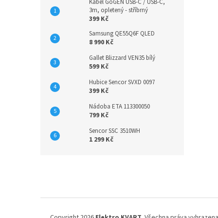
Kabel GoGEN USB-C / USB-C,
3m, opletený - stříbrný
399 Kč
Samsung QE55Q6F QLED
8 990 Kč
Gallet Blizzard VEN35 bílý
599 Kč
Hubice Sencor SVXD 0097
399 Kč
Nádoba ETA 113300050
799 Kč
Sencor SSC 3510WH
1 299 Kč
Z
á
p
a
t
í
Copyright 2026
Elektro KVART
. Všechna práva vyhrazena