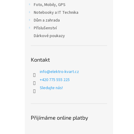
n
Foto, Mobily, GPS
e
Notebooky a IT Technika
l
Dům a zahrada
Příslušenství
Dárkové poukazy
Kontakt
info
@
elektro-kvart.cz
+420 775 555 225
Sledujte nás!
Přijímáme online platby