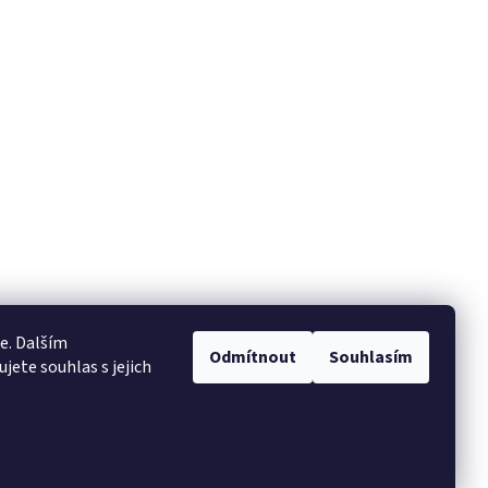
e. Dalším
Odmítnout
Souhlasím
ete souhlas s jejich
Vytvořil Shoptet