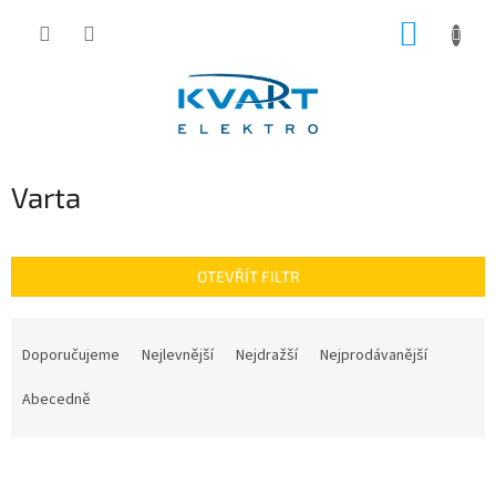
Přejít
NÁKUP
na
obsah
KOŠÍK
Varta
OTEVŘÍT FILTR
Ř
a
Doporučujeme
Nejlevnější
Nejdražší
Nejprodávanější
z
e
Abecedně
n
í
V
p
ý