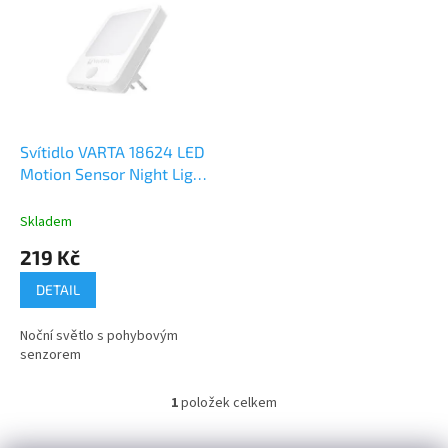
r
p
o
i
d
s
u
p
k
r
t
o
ů
d
Svítidlo VARTA 18624 LED
u
Motion Sensor Night Light
k
+ pohyb.čidlo
t
Skladem
ů
219 Kč
DETAIL
Noční světlo s pohybovým
senzorem
1
položek celkem
O
v