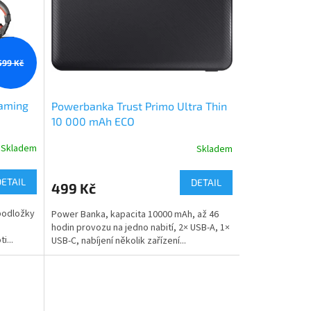
599 Kč
Gaming
Powerbanka Trust Primo Ultra Thin
10 000 mAh ECO
Skladem
Skladem
DETAIL
DETAIL
499 Kč
 podložky
Power Banka, kapacita 10000 mAh, až 46
hodin provozu na jedno nabití, 2× USB-A, 1×
i...
USB-C, nabíjení několik zařízení...