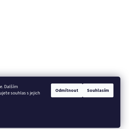
e. Dalším
Odmítnout
Souhlasím
ete souhlas s jejich
Vytvořil Shoptet