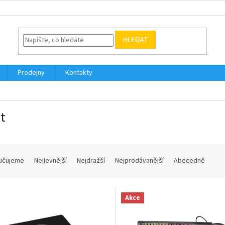
HLEDAT
Prodejny
Kontakty
t
učujeme
Nejlevnější
Nejdražší
Nejprodávanější
Abecedně
Akce