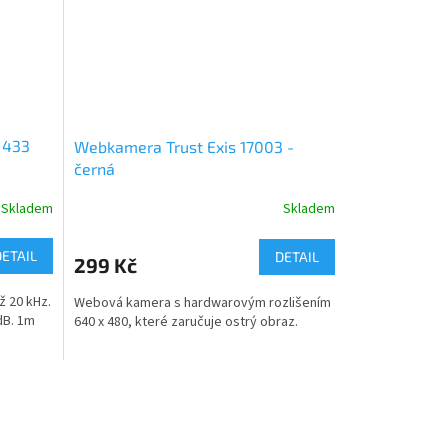
 433
Webkamera Trust Exis 17003 -
černá
Skladem
Skladem
DETAIL
DETAIL
299 Kč
ž 20 kHz.
Webová kamera s hardwarovým rozlišením
dB. 1m
640 x 480, které zaručuje ostrý obraz.