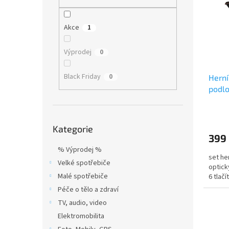
i
r
n
s
o
e
p
d
l
Akce
1
r
u
o
k
Výprodej
0
d
t
u
ů
Black Friday
0
Herní
k
podlo
t
tlačí
ů
Přeskočit
Kategorie
kategorie
399
% Výprodej %
set he
Velké spotřebiče
optick
Malé spotřebiče
6 tlačí
Péče o tělo a zdraví
TV, audio, video
Elektromobilita