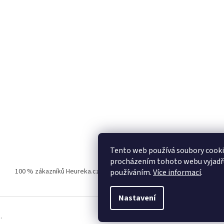
Tento web používá soubory cooki
procházením tohoto webu vyjadřuj
100 % zákazníků Heureka.cz nás doporučuje!
Zboží.cz
Firmy.cz
používáním.
Více informací
.
Nastavení
.