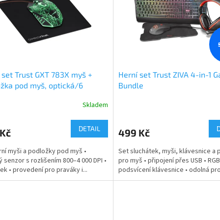
 set Trust GXT 783X myš +
Herní set Trust ZIVA 4-in-1 
žka pod myš, optická/6
Bundle
tek/4000DPI - černá
Skladem
DETAIL
 Kč
499 Kč
rní myši a podložky pod myš •
Set sluchátek, myši, klávesnice a
ý senzor s rozlišením 800–4 000 DPI •
pro myš • připojení přes USB • RGB
tek • provedení pro praváky i...
podsvícení klávesnice • odolná prot