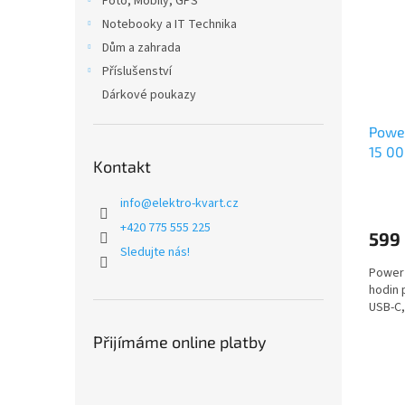
Foto, Mobily, GPS
Notebooky a IT Technika
Dům a zahrada
Příslušenství
Dárkové poukazy
Power
15 0
Kontakt
info
@
elektro-kvart.cz
+420 775 555 225
599
Sledujte nás!
Power 
hodin 
USB-C, 
Přijímáme online platby