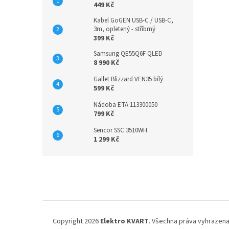
449 Kč
Kabel GoGEN USB-C / USB-C,
3m, opletený - stříbrný
399 Kč
Samsung QE55Q6F QLED
8 990 Kč
Gallet Blizzard VEN35 bílý
599 Kč
Nádoba ETA 113300050
799 Kč
Sencor SSC 3510WH
1 299 Kč
Z
á
p
a
t
í
Copyright 2026
Elektro KVART
. Všechna práva vyhrazena