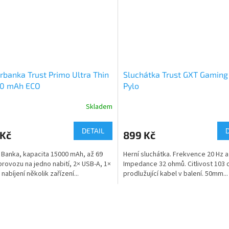
banka Trust Primo Ultra Thin
Sluchátka Trust GXT Gaming
00 mAh ECO
Pylo
Skladem
DETAIL
 Kč
899 Kč
Banka, kapacita 15000 mAh, až 69
Herní sluchátka. Frekvence 20 Hz a
provozu na jedno nabití, 2× USB-A, 1×
Impedance 32 ohmů. Citlivost 103 
nabíjení několik zařízení...
prodlužující kabel v balení. 50mm...
O
v
l
á