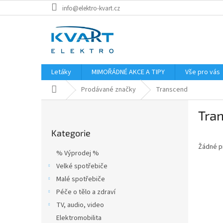
Přejít
info@elektro-kvart.cz
na
obsah
Letáky
MIMOŘÁDNÉ AKCE A TIPY
Vše pro vás
Domů
Prodávané značky
Transcend
P
Tra
o
Přeskočit
s
Kategorie
kategorie
t
Žádné p
r
% Výprodej %
a
Velké spotřebiče
n
Malé spotřebiče
n
í
Péče o tělo a zdraví
p
TV, audio, video
a
Elektromobilita