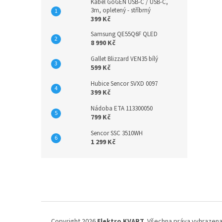
Kabel GoGEN USB-C / USB-C,
3m, opletený - stříbrný
399 Kč
Samsung QE55Q6F QLED
8 990 Kč
Gallet Blizzard VEN35 bílý
599 Kč
Hubice Sencor SVXD 0097
399 Kč
Nádoba ETA 113300050
799 Kč
Sencor SSC 3510WH
1 299 Kč
Z
á
p
a
t
í
Copyright 2026
Elektro KVART
. Všechna práva vyhrazena