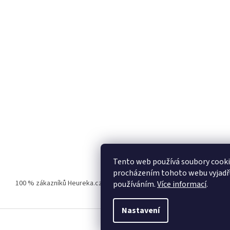
Tento web používá soubory cooki
procházením tohoto webu vyjadřuj
100 % zákazníků Heureka.cz nás doporučuje!
Zboží.cz
Firmy.cz
používáním.
Více informací
.
Nastavení
.