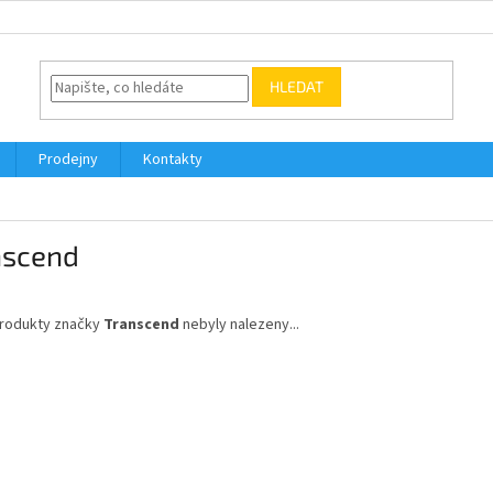
HLEDAT
Prodejny
Kontakty
nscend
rodukty značky
Transcend
nebyly nalezeny...