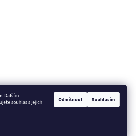
e. Dalším
Odmítnout
Souhlasím
ete souhlas s jejich
Vytvořil Shoptet