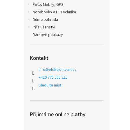
n
Foto, Mobily, GPS
e
Notebooky a IT Technika
l
Dům a zahrada
Příslušenství
Dárkové poukazy
Kontakt
info
@
elektro-kvart.cz
+420 775 555 225
Sledujte nás!
Přijímáme online platby