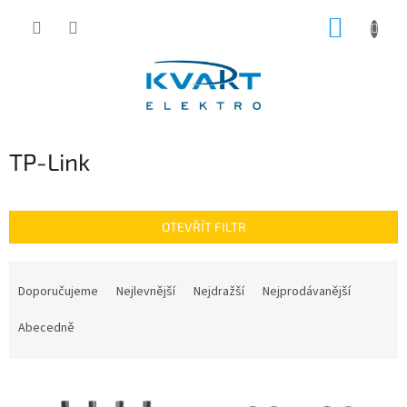
Přejít
NÁKUP
na
obsah
KOŠÍK
TP-Link
OTEVŘÍT FILTR
Ř
a
Doporučujeme
Nejlevnější
Nejdražší
Nejprodávanější
z
e
Abecedně
n
í
V
p
ý