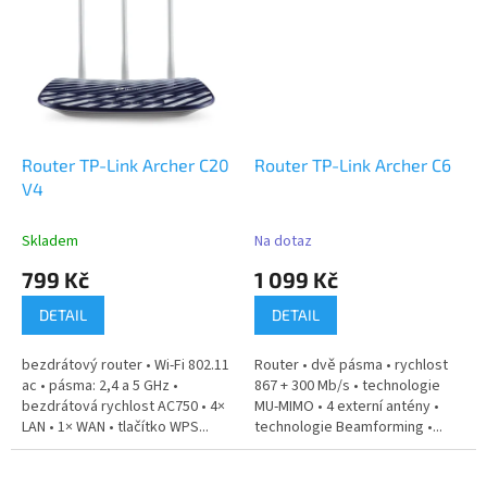
Router TP-Link Archer C20
Router TP-Link Archer C6
V4
Skladem
Na dotaz
799 Kč
1 099 Kč
DETAIL
DETAIL
bezdrátový router • Wi-Fi 802.11
Router • dvě pásma • rychlost
ac • pásma: 2,4 a 5 GHz •
867 + 300 Mb/s • technologie
bezdrátová rychlost AC750 • 4×
MU-MIMO • 4 externí antény •
LAN • 1× WAN • tlačítko WPS...
technologie Beamforming •...