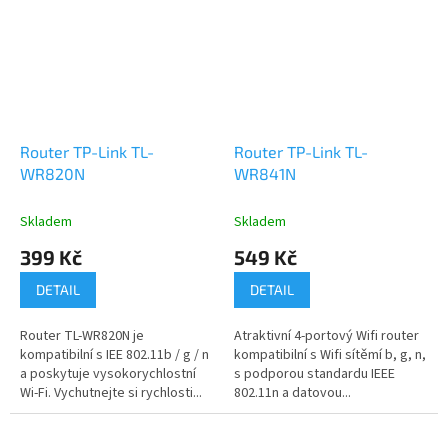
Router TP-Link TL-
Router TP-Link TL-
WR820N
WR841N
Skladem
Skladem
399 Kč
549 Kč
DETAIL
DETAIL
Router TL-WR820N je
Atraktivní 4-portový Wifi router
kompatibilní s IEE 802.11b / g / n
kompatibilní s Wifi sítěmí b, g, n,
a poskytuje vysokorychlostní
s podporou standardu IEEE
Wi-Fi. Vychutnejte si rychlosti...
802.11n a datovou...