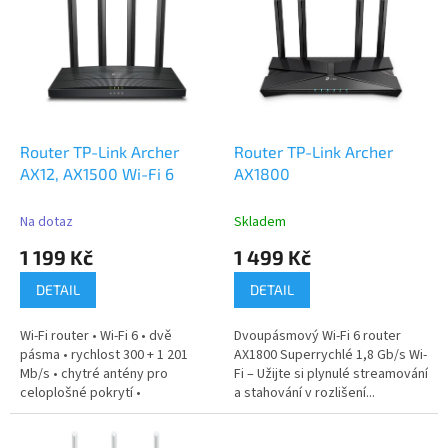
r
p
o
i
d
s
u
p
k
r
t
o
ů
d
Router TP-Link Archer
Router TP-Link Archer
u
AX12, AX1500 Wi-Fi 6
AX1800
k
t
Na dotaz
Skladem
ů
1 199 Kč
1 499 Kč
DETAIL
DETAIL
Wi-Fi router • Wi-Fi 6 • dvě
Dvoupásmový Wi-Fi 6 router
pásma • rychlost 300 + 1 201
AX1800 Superrychlé 1,8 Gb/s Wi-
Mb/s • chytré antény pro
Fi – Užijte si plynulé streamování
celoplošné pokrytí •
a stahování v rozlišení...
technologie...