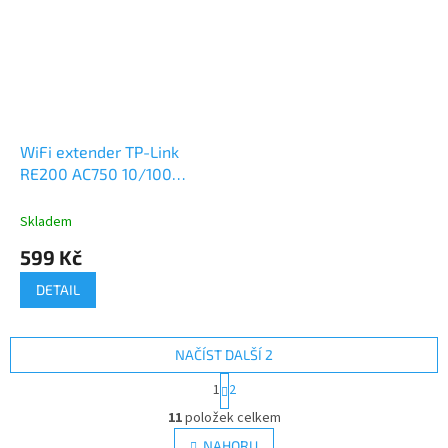
WiFi extender TP-Link
RE200 AC750 10/100
Mb/s, 2,4 GHz 5 GHz
Skladem
599 Kč
DETAIL
NAČÍST DALŠÍ 2
S
1
2
t
O
r
11
položek celkem
v
á
l
NAHORU