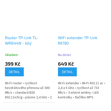
Router TP-Link TL-
WiFi extender TP-Link
WR844N - bílý
RE190
Skladem
Na dotaz
399 Kč
649 Kč
DETAIL
DETAIL
Wi-Fi router • rychlost
Wi-Fi extender • Wi-Fi 802.11 ac •
bezdrátového přenosu až 300
2,4 a 5 GHz • rychlost až 733
Mb/s • standard IEEE
Mb/s • 3 interní antény • LED
802.11n/b/g • pásmo 2,4 GHz • 2
kontrolky • tlačítko WPS
všesměrové...