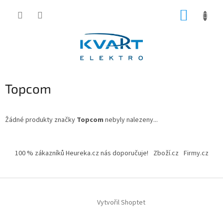
Přejít
NÁKUP
na
obsah
KOŠÍK
Topcom
Žádné produkty značky
Topcom
nebyly nalezeny...
Z
á
100 % zákazníků Heureka.cz nás doporučuje!
Zboží.cz
Firmy.cz
p
a
t
í
Vytvořil Shoptet