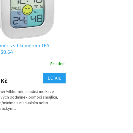
oměr s vlhkoměrem TFA
050.54
Skladem
DETAIL
 Kč
ěr/vlhkoměr, snadná indikace
vých podmínek pomocí smajlíku,
a/minima s manuálním nebo
tickým...
O
v