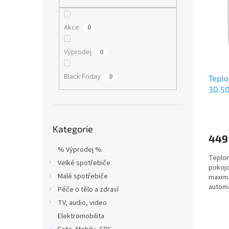
i
r
n
s
o
e
p
d
l
Akce
0
r
u
o
k
Výprodej
0
d
t
u
ů
Black Friday
0
Tepl
k
30.5
t
ů
Přeskočit
Kategorie
kategorie
449
% Výprodej %
Teplom
Velké spotřebiče
pokojo
Malé spotřebiče
maxim
automa
Péče o tělo a zdraví
TV, audio, video
Elektromobilita