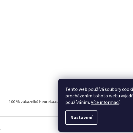
Tento web používá soubory cooki
procházením tohoto webu vyjadřuj
100 % zákazníků Heureka.cz nás doporučuje!
Zboží.cz
Firmy.cz
používáním.
Více informací
.
Nastavení
.