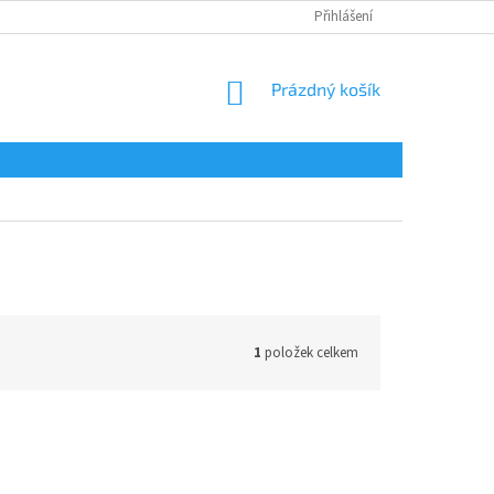
Přihlášení
NÁKUPNÍ
Prázdný košík
KOŠÍK
1
položek celkem