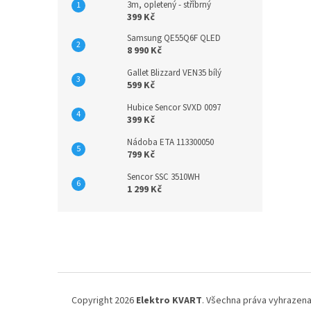
3m, opletený - stříbrný
399 Kč
Samsung QE55Q6F QLED
8 990 Kč
Gallet Blizzard VEN35 bílý
599 Kč
Hubice Sencor SVXD 0097
399 Kč
Nádoba ETA 113300050
799 Kč
Sencor SSC 3510WH
1 299 Kč
Z
á
p
a
t
í
Copyright 2026
Elektro KVART
. Všechna práva vyhrazena