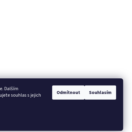
e. Dalším
Odmítnout
Souhlasím
ete souhlas s jejich
Vytvořil Shoptet