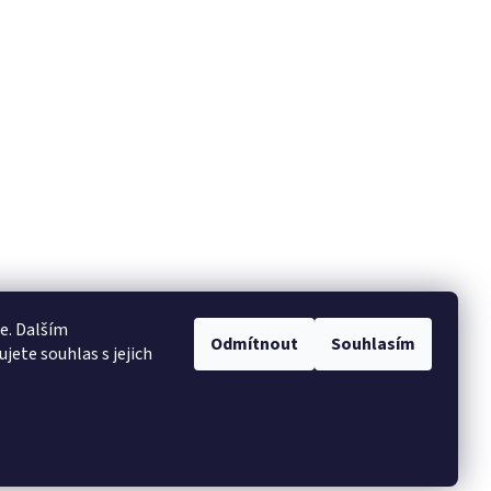
e. Dalším
Odmítnout
Souhlasím
ete souhlas s jejich
Vytvořil Shoptet