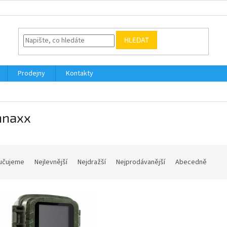
HLEDAT
Prodejny
Kontakty
hnaxx
učujeme
Nejlevnější
Nejdražší
Nejprodávanější
Abecedně