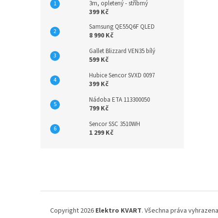
3m, opletený - stříbrný
399 Kč
Samsung QE55Q6F QLED
8 990 Kč
Gallet Blizzard VEN35 bílý
599 Kč
Hubice Sencor SVXD 0097
399 Kč
Nádoba ETA 113300050
799 Kč
Sencor SSC 3510WH
1 299 Kč
Z
á
p
a
t
í
Copyright 2026
Elektro KVART
. Všechna práva vyhrazena