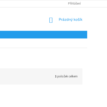
Přihlášení
NÁKUPNÍ
Prázdný košík
KOŠÍK
1
položek celkem