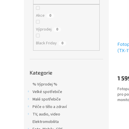
i
r
n
s
o
e
p
d
l
Akce
0
r
u
o
k
Výprodej
0
d
t
u
ů
Black Friday
0
Foto
k
(TX-1
t
ů
Přeskočit
Kategorie
kategorie
1 59
% Výprodej %
Fotopas
Velké spotřebiče
pro po
Malé spotřebiče
monito
Péče o tělo a zdraví
TV, audio, video
Elektromobilita