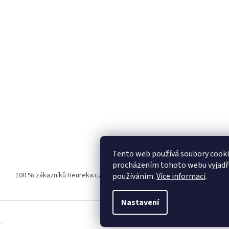
Tento web používá soubory cooki
procházením tohoto webu vyjadřuj
100 % zákazníků Heureka.cz nás doporučuje!
Zboží.cz
Firmy.cz
používáním.
Více informací
.
Nastavení
.