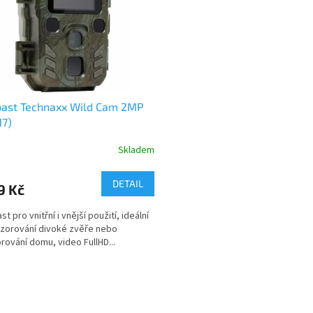
past Technaxx Wild Cam 2MP
17)
Skladem
DETAIL
9 Kč
t pro vnitřní i vnější použití, ideální
zorování divoké zvěře nebo
rování domu, video FullHD...
O
v
l