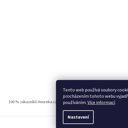
Tento web používá soubory cooki
procházením tohoto webu vyjadřuj
100 % zákazníků Heureka.cz nás doporučuje!
Zboží.cz
Firmy.cz
používáním.
Více informací
.
Nastavení
.