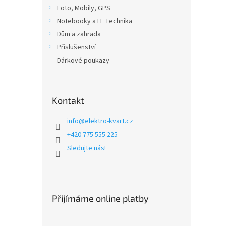
n
Foto, Mobily, GPS
e
Notebooky a IT Technika
l
Dům a zahrada
Příslušenství
Dárkové poukazy
Kontakt
info
@
elektro-kvart.cz
+420 775 555 225
Sledujte nás!
Přijímáme online platby