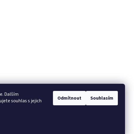
e. Dalším
Odmítnout
Souhlasím
ete souhlas s jejich
Vytvořil Shoptet