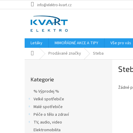
Přejít
info@elektro-kvart.cz
na
obsah
Letáky
MIMOŘÁDNÉ AKCE A TIPY
Vše pro vás
Domů
Prodávané značky
Steba
P
Ste
o
Přeskočit
s
Kategorie
kategorie
t
Žádné p
r
% Výprodej %
a
Velké spotřebiče
n
Malé spotřebiče
n
í
Péče o tělo a zdraví
p
TV, audio, video
a
Elektromobilita