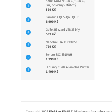
Kabel GoGEN USB-C / USB-C,
3m, opletený - stříbrný
399 Kč
Samsung QE55Q6F QLED
8 990 Kč
Gallet Blizzard VEN35 bílý
599 Kč
Nádoba ETA 113300050
799 Kč
Sencor SSC 3510WH
1 299 Kč
HP Envy 6120e All-in-One Printer
1 499 Kč
Z
á
p
a
t
í
Copyright 2026
Elektro KVART
. Všechna práva vyhrazena