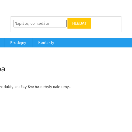
HLEDAT
Prodejny
Kontakty
ba
rodukty značky
Steba
nebyly nalezeny...