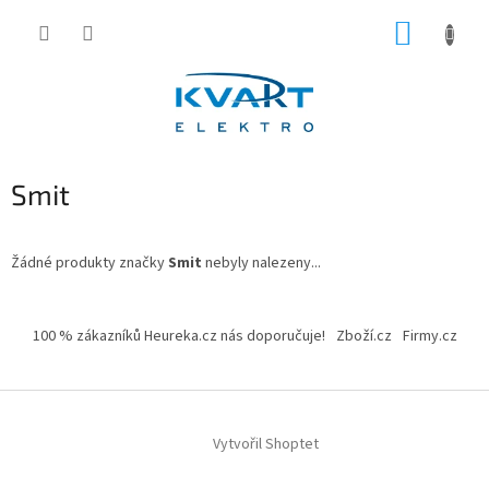
Přejít
NÁKUP
na
obsah
KOŠÍK
Smit
Žádné produkty značky
Smit
nebyly nalezeny...
Z
á
100 % zákazníků Heureka.cz nás doporučuje!
Zboží.cz
Firmy.cz
p
a
t
í
Vytvořil Shoptet