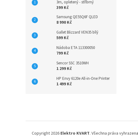
3m, opletený - stříbrný
399 Kč
Samsung QE55Q6F QLED
8 990 Kč
Gallet Blizzard VEN35 bílý
599 Kč
Nádoba ETA 113300050
799 Kč
Sencor SSC 3510WH
1 299 Kč
HP Envy 6120e All-in-One Printer
1 499 Kč
Z
á
p
a
t
í
Copyright 2026
Elektro KVART
. Všechna práva vyhrazena