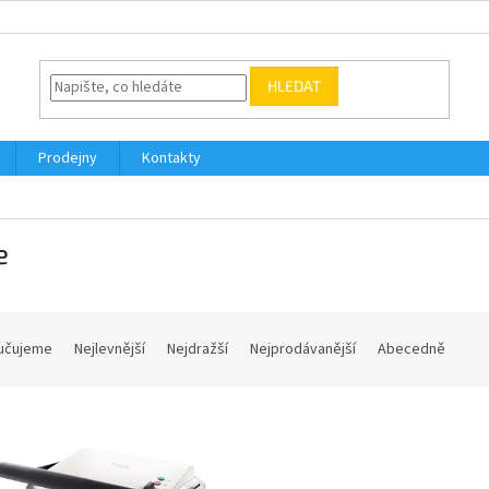
HLEDAT
Prodejny
Kontakty
e
učujeme
Nejlevnější
Nejdražší
Nejprodávanější
Abecedně