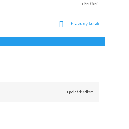
Přihlášení
NÁKUPNÍ
Prázdný košík
KOŠÍK
1
položek celkem