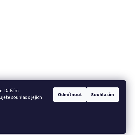
e. Dalším
Odmítnout
Souhlasím
ete souhlas s jejich
Vytvořil Shoptet