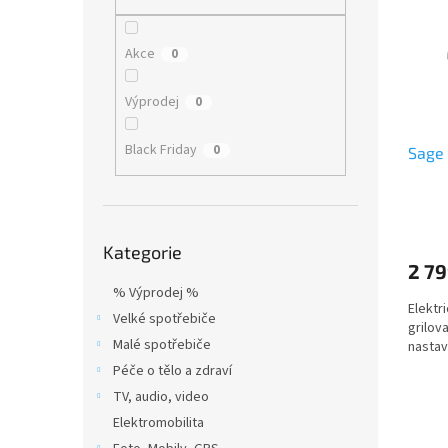
i
r
n
s
o
e
p
d
l
Akce
0
r
u
o
k
Výprodej
0
d
t
u
ů
Black Friday
0
Sage
k
t
ů
Přeskočit
Kategorie
kategorie
2 79
% Výprodej %
Elektri
Velké spotřebiče
grilov
Malé spotřebiče
nastav
Péče o tělo a zdraví
TV, audio, video
Elektromobilita