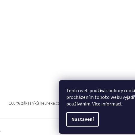
Tento web používá soubory cooki
procházením tohoto webu vyjadřuj
100 % zákazníků Heureka.cz nás doporučuje!
Zboží.cz
Firmy.cz
používáním.
Více informací
.
Nastavení
.