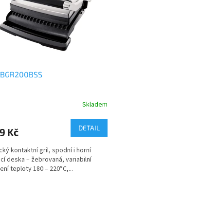
 BGR200BSS
Skladem
DETAIL
9 Kč
cký kontaktní gril, spodní i horní
ací deska – žebrovaná, variabilní
ení teploty 180 – 220°C,...
O
v
l