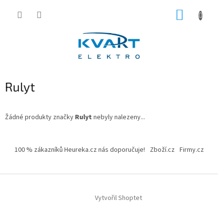
Přejít
NÁKUP
na
obsah
KOŠÍK
Rulyt
Žádné produkty značky
Rulyt
nebyly nalezeny...
Z
á
100 % zákazníků Heureka.cz nás doporučuje!
Zboží.cz
Firmy.cz
p
a
t
í
Vytvořil Shoptet