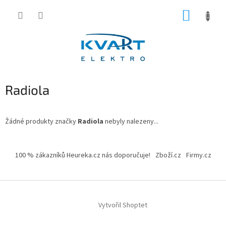
Přejít
NÁKUP
na
obsah
KOŠÍK
Radiola
Žádné produkty značky
Radiola
nebyly nalezeny...
Z
á
100 % zákazníků Heureka.cz nás doporučuje!
Zboží.cz
Firmy.cz
p
a
t
í
Vytvořil Shoptet