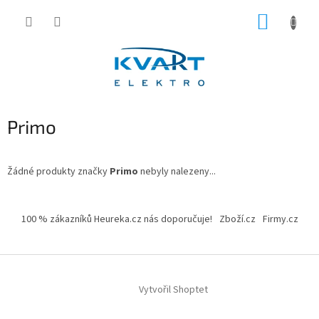
Přejít
NÁKUP
na
obsah
KOŠÍK
Primo
Žádné produkty značky
Primo
nebyly nalezeny...
Z
á
100 % zákazníků Heureka.cz nás doporučuje!
Zboží.cz
Firmy.cz
p
a
t
í
Vytvořil Shoptet