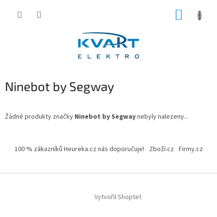
Přejít
NÁKUP
na
obsah
KOŠÍK
Ninebot by Segway
Žádné produkty značky
Ninebot by Segway
nebyly nalezeny...
Z
á
100 % zákazníků Heureka.cz nás doporučuje!
Zboží.cz
Firmy.cz
p
a
t
í
Vytvořil Shoptet