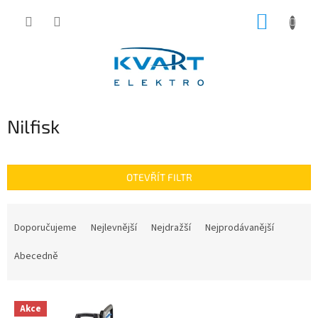
Přejít
NÁKUP
na
obsah
KOŠÍK
Nilfisk
OTEVŘÍT FILTR
Ř
a
Doporučujeme
Nejlevnější
Nejdražší
Nejprodávanější
z
e
Abecedně
n
í
V
p
Akce
ý