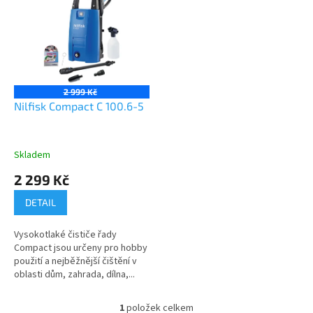
r
p
o
i
d
s
u
p
k
r
t
o
ů
2 999 Kč
d
Nilfisk Compact C 100.6-5
u
k
t
Skladem
ů
2 299 Kč
DETAIL
Vysokotlaké čističe řady
Compact jsou určeny pro hobby
použití a nejběžnější čištění v
oblasti dům, zahrada, dílna,...
1
položek celkem