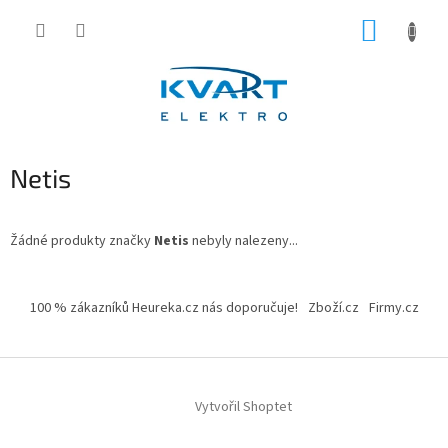
Přejít
NÁKUP
na
obsah
KOŠÍK
Netis
Žádné produkty značky
Netis
nebyly nalezeny...
Z
á
100 % zákazníků Heureka.cz nás doporučuje!
Zboží.cz
Firmy.cz
p
a
t
í
Vytvořil Shoptet