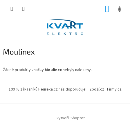
Přejít
NÁKUP
na
obsah
KOŠÍK
Moulinex
Žádné produkty značky
Moulinex
nebyly nalezeny...
Z
á
100 % zákazníků Heureka.cz nás doporučuje!
Zboží.cz
Firmy.cz
p
a
t
í
Vytvořil Shoptet