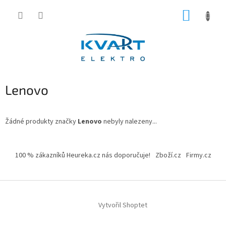
Přejít
NÁKUP
na
obsah
KOŠÍK
Lenovo
Žádné produkty značky
Lenovo
nebyly nalezeny...
Z
á
100 % zákazníků Heureka.cz nás doporučuje!
Zboží.cz
Firmy.cz
p
a
t
í
Vytvořil Shoptet