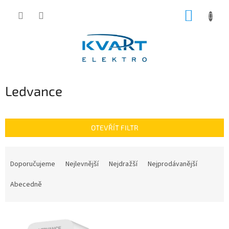
Přejít
NÁKUP
na
obsah
KOŠÍK
Ledvance
OTEVŘÍT FILTR
Ř
a
Doporučujeme
Nejlevnější
Nejdražší
Nejprodávanější
z
e
Abecedně
n
í
V
p
ý