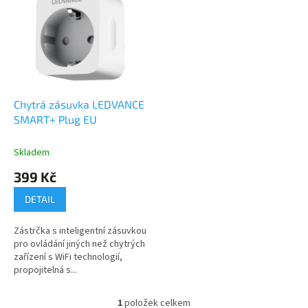
r
p
o
i
d
s
u
p
k
r
t
o
ů
d
Chytrá zásuvka LEDVANCE
u
SMART+ Plug EU
k
t
Skladem
ů
399 Kč
DETAIL
Zástrčka s inteligentní zásuvkou
pro ovládání jiných než chytrých
zařízení s WiFi technologií,
propojitelná s...
1
položek celkem