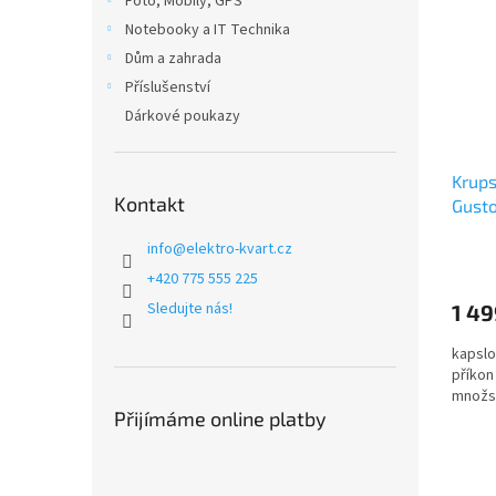
Foto, Mobily, GPS
Notebooky a IT Technika
Dům a zahrada
Příslušenství
Dárkové poukazy
Krup
Kontakt
Gusto
info
@
elektro-kvart.cz
Průmě
hodno
+420 775 555 225
produ
Sledujte nás!
1 49
je
5,0
kapslo
z
příkon
5
množst
hvězdi
Přijímáme online platby