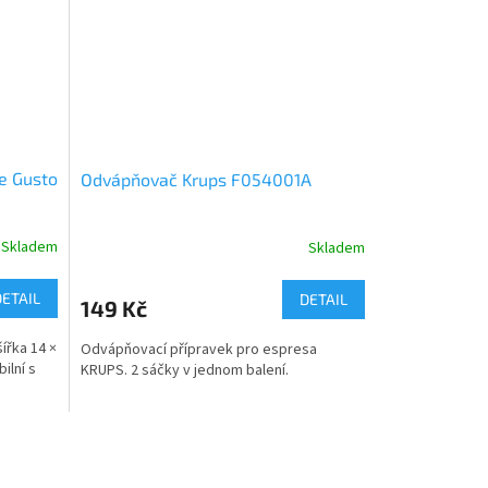
e Gusto
Odvápňovač Krups F054001A
Skladem
Skladem
DETAIL
DETAIL
149 Kč
ířka 14 ×
Odvápňovací přípravek pro espresa
ilní s
KRUPS. 2 sáčky v jednom balení.