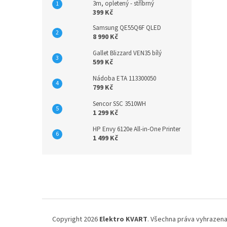
3m, opletený - stříbrný
399 Kč
Samsung QE55Q6F QLED
8 990 Kč
Gallet Blizzard VEN35 bílý
599 Kč
Nádoba ETA 113300050
799 Kč
Sencor SSC 3510WH
1 299 Kč
HP Envy 6120e All-in-One Printer
1 499 Kč
Z
á
p
a
t
í
Copyright 2026
Elektro KVART
. Všechna práva vyhrazena