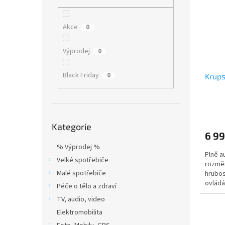
i
r
n
s
o
e
p
d
l
Akce
0
r
u
o
k
Výprodej
0
d
t
u
ů
Black Friday
0
Krup
k
t
ů
Přeskočit
Kategorie
kategorie
6 99
% Výprodej %
Plně a
Velké spotřebiče
rozměr
Malé spotřebiče
hrubos
ovládán
Péče o tělo a zdraví
TV, audio, video
Elektromobilita