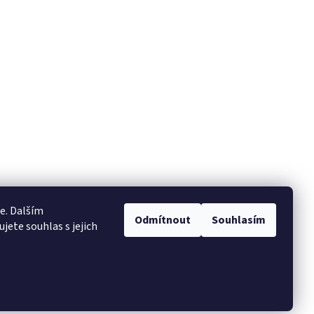
e. Dalším
Odmítnout
Souhlasím
ete souhlas s jejich
Vytvořil Shoptet