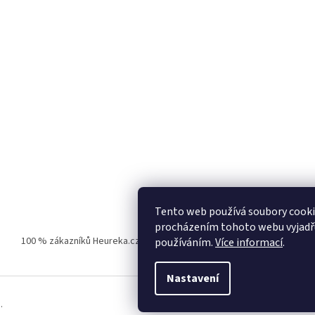
Tento web používá soubory cooki
procházením tohoto webu vyjadřuj
100 % zákazníků Heureka.cz nás doporučuje!
Zboží.cz
Firmy.cz
používáním.
Více informací
.
Nastavení
.