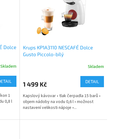
É Dolce
Krups KP1A3110 NESCAFÉ Dolce
Gusto Piccolo-bílý
Skladem
Skladem
DETAIL
DETAIL
1 499 Kč
íkon 1
Kapslový kávovar • tlak čerpadla 15 barů •
u 0,8 l
objem nádoby na vodu 0,6 l • možnost
nastavení velikosti nápoje •...