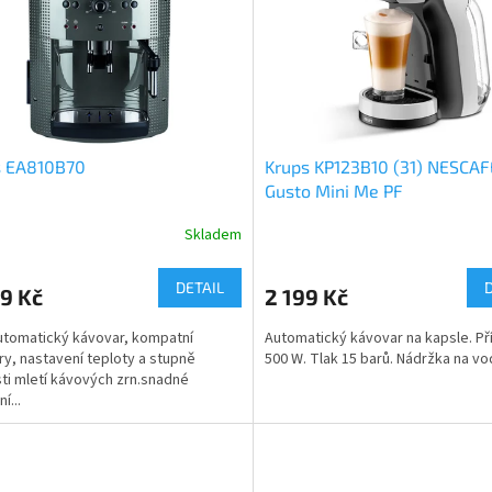
s EA810B70
Krups KP123B10 (31) NESCAF
Gusto Mini Me PF
Skladem
DETAIL
9 Kč
2 199 Kč
utomatický kávovar, kompatní
Automatický kávovar na kapsle. Př
y, nastavení teploty a stupně
500 W. Tlak 15 barů. Nádržka na vod
ti mletí kávových zrn.snadné
í...