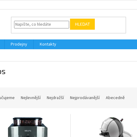
HLEDAT
Prodejny
Kontakty
ps
učujeme
Nejlevnější
Nejdražší
Nejprodávanější
Abecedně