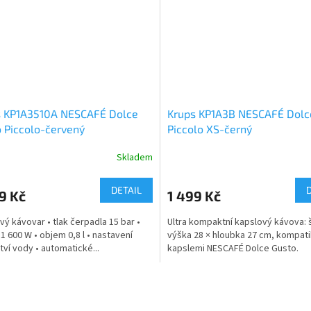
s KP1A3510A NESCAFÉ Dolce
Krups KP1A3B NESCAFÉ Dolc
 Piccolo-červený
Piccolo XS-černý
Skladem
rné
cení
ktu
DETAIL
9 Kč
1 499 Kč
vý kávovar • tlak čerpadla 15 bar •
Ultra kompaktní kapslový kávova: š
 1 600 W • objem 0,8 l • nastavení
výška 28 × hloubka 27 cm, kompatib
ví vody • automatické...
kapslemi NESCAFÉ Dolce Gusto.
ček.
O
v
l