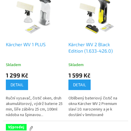
r
p
o
i
d
s
u
p
k
r
t
o
ů
d
Kärcher WV 1 PLUS
Kärcher WV 2 Black
u
Edition (1.633-426.0)
k
t
Skladem
Skladem
ů
1 299 Kč
1 599 Kč
DETAIL
DETAIL
Ruční vysavač, čistič oken, druh
Oblíbený bateriový čistič na
akumulátorový, výdrž baterie 25
okna Kärcher WV 2 Premium
min, šíře záběru 25 cm, 100ml
slaví 10. narozeniny a je k
nádoba na špinavou...
dostání v limitované
žlutočerné...
Výprodej