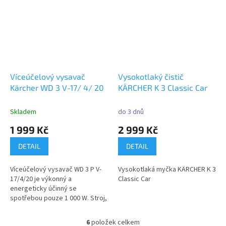
Víceúčelový vysavač
Vysokotlaký čistič
Kärcher WD 3 V-17/ 4/ 20
KÄRCHER K 3 Classic Car
Skladem
do 3 dnů
1 999 Kč
2 999 Kč
DETAIL
DETAIL
Víceúčelový vysavač WD 3 P V-
Vysokotlaká myčka KÄRCHER K 3
17/4/20 je výkonný a
Classic Car
energeticky účinný se
spotřebou pouze 1 000 W. Stroj,
sací hadice a...
6
položek celkem