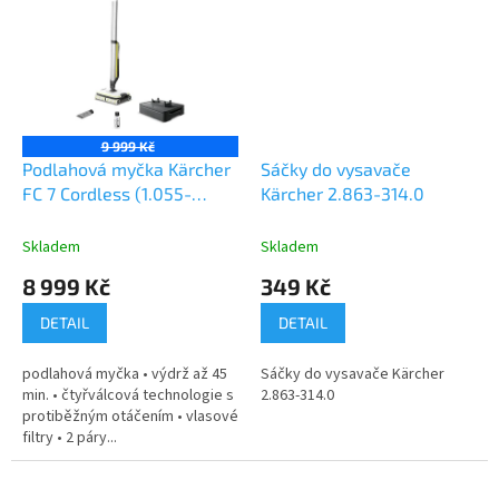
9 999 Kč
Podlahová myčka Kärcher
Sáčky do vysavače
FC 7 Cordless (1.055-
Kärcher 2.863-314.0
701.0)
Skladem
Skladem
8 999 Kč
349 Kč
DETAIL
DETAIL
podlahová myčka • výdrž až 45
Sáčky do vysavače Kärcher
min. • čtyřválcová technologie s
2.863-314.0
protiběžným otáčením • vlasové
filtry • 2 páry...