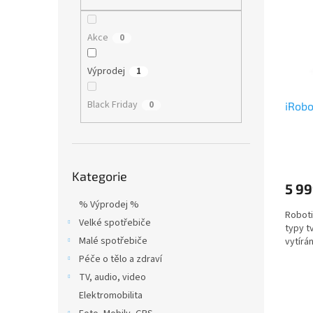
i
r
n
s
o
e
p
d
l
Akce
0
r
u
o
k
Výprodej
1
d
t
u
ů
Black Friday
0
iRob
k
t
ů
Přeskočit
Kategorie
kategorie
5 99
% Výprodej %
Roboti
Velké spotřebiče
typy t
Malé spotřebiče
vytírán
Péče o tělo a zdraví
TV, audio, video
Elektromobilita