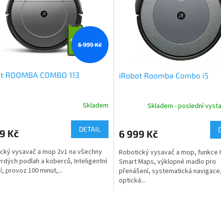
6 999 Kč
ot ROOMBA COMBO 113
iRobot Roomba Combo i5
Skladem
Skladem - poslední vyst
DETAIL
9 Kč
6 999 Kč
cký vysavač a mop 2v1 na všechny
Robotický vysavač a mop, funkce 
vrdých podlah a koberců, Inteligentní
Smart Maps, výklopné madlo pro
í, provoz 100 minut,...
přenášení, systematická navigace
optická...
O
v