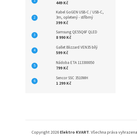
449 Kč
Kabel GoGEN USB-C / USB-C,
3m, opletený - stříbrný
399 Kč
Samsung QE55Q6F QLED
8 990 Kč
Gallet Blizzard VEN35 bílý
599 Kč
Nádoba ETA 113300050
799 Kč
Sencor SSC 3510WH
1 299 Kč
Z
á
p
a
t
í
Copyright 2026
Elektro KVART
. Všechna práva vyhrazena