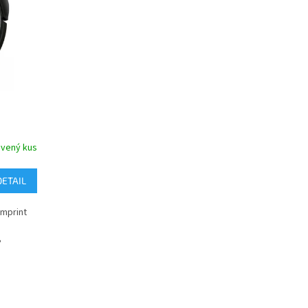
avený kus
DETAIL
Imprint
,