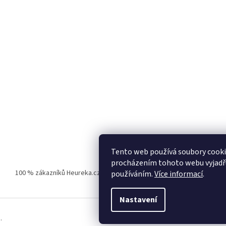
Tento web používá soubory cooki
procházením tohoto webu vyjadřuj
100 % zákazníků Heureka.cz nás doporučuje!
Zboží.cz
Firmy.cz
používáním.
Více informací
.
Nastavení
.