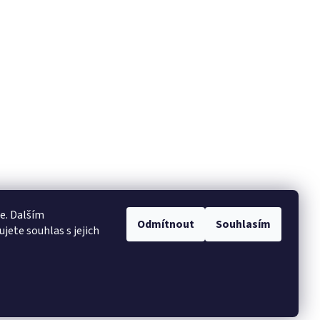
e. Dalším
Odmítnout
Souhlasím
ete souhlas s jejich
Vytvořil Shoptet