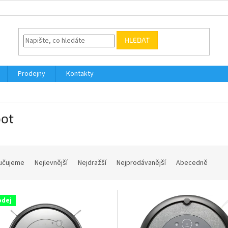
HLEDAT
Prodejny
Kontakty
bot
učujeme
Nejlevnější
Nejdražší
Nejprodávanější
Abecedně
odej