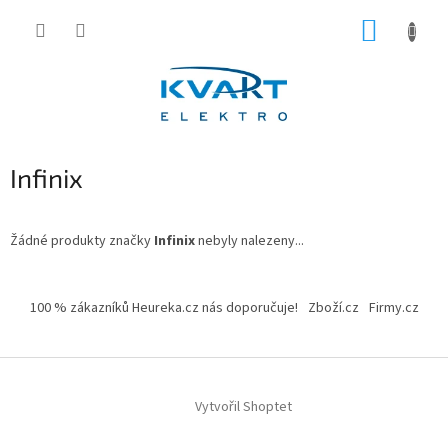
Přejít
NÁKUP
na
obsah
KOŠÍK
Infinix
Žádné produkty značky
Infinix
nebyly nalezeny...
Z
á
100 % zákazníků Heureka.cz nás doporučuje!
Zboží.cz
Firmy.cz
p
a
t
í
Vytvořil Shoptet