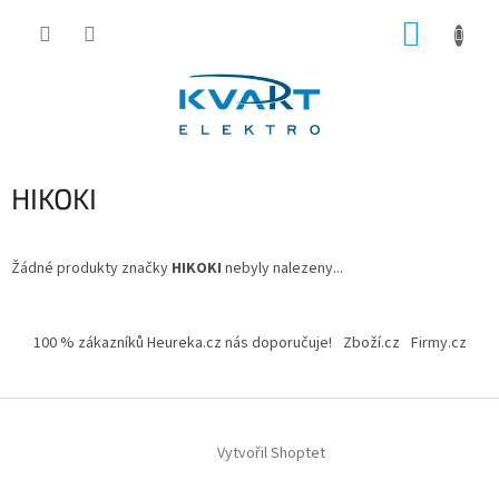
Přejít
NÁKUP
na
obsah
KOŠÍK
HIKOKI
Žádné produkty značky
HIKOKI
nebyly nalezeny...
Z
á
100 % zákazníků Heureka.cz nás doporučuje!
Zboží.cz
Firmy.cz
p
a
t
í
Vytvořil Shoptet