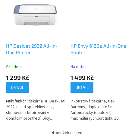
HP DeskJet 2922 All-in-
HP Envy 6120e All-in-One
One Printer
Printer
Skladem
Na dotaz
1 299 Kč
1 499 Kč
DETAIL
DETAIL
Multifunkční tiskárna HP DeskJet
Inkoustová tiskárna, tisk
2922 zajistí spolehlivý tisk,
Barevný, duplexní režim
skenování i kopírování v
Automatický (duplexní),
domácím prostředí. Díky...
maximální rychlost tisku 10
str/min,...
4
položek celkem