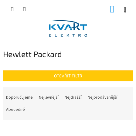
Přejít
NÁKUP
na
obsah
KOŠÍK
Hewlett Packard
OTEVŘÍT FILTR
Ř
a
Doporučujeme
Nejlevnější
Nejdražší
Nejprodávanější
z
e
Abecedně
n
í
V
p
ý