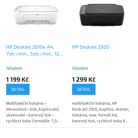
r
p
o
i
d
s
u
p
k
r
t
o
ů
d
HP DeskJet 2810e A4,
HP DeskJet 2920
u
7str./min., 5str./min., 1200
k
x 1200, manuální duplex
t
Skladem
Skladem
ů
1 199 Kč
1 299 Kč
DETAIL
DETAIL
Multifunkční tiskárna •
multifunkční tiskárna, HP
inkoustová • tisk, kopírování,
DeskJet 2920, kopírka, skener,
skenování • barevný tisk •
tiskárna, max. formát A4,
rychlost tisku černobíle: 7,5...
barevný tisk, rychlost tisku 8...