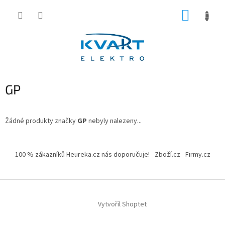
Přejít
NÁKUP
na
obsah
KOŠÍK
GP
Žádné produkty značky
GP
nebyly nalezeny...
Z
á
100 % zákazníků Heureka.cz nás doporučuje!
Zboží.cz
Firmy.cz
p
a
t
í
Vytvořil Shoptet