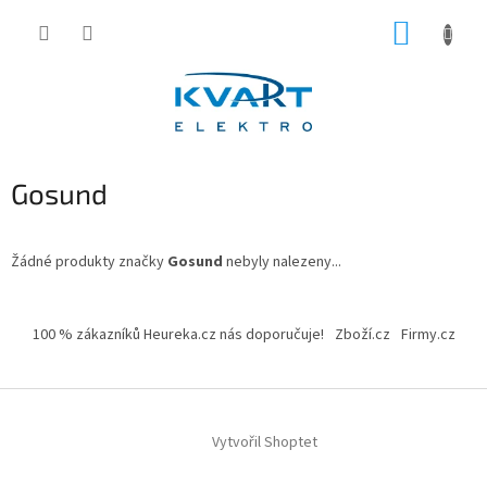
Přejít
NÁKUP
na
obsah
KOŠÍK
Gosund
Žádné produkty značky
Gosund
nebyly nalezeny...
Z
á
100 % zákazníků Heureka.cz nás doporučuje!
Zboží.cz
Firmy.cz
p
a
t
í
Vytvořil Shoptet