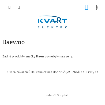
Přejít
NÁKUP
na
obsah
KOŠÍK
Daewoo
Žádné produkty značky
Daewoo
nebyly nalezeny...
Z
á
100 % zákazníků Heureka.cz nás doporučuje!
Zboží.cz
Firmy.cz
p
a
t
í
Vytvořil Shoptet