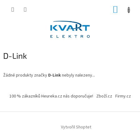
Přejít
NÁKUP
na
obsah
KOŠÍK
D-Link
Žádné produkty značky
D-Link
nebyly nalezeny...
Z
á
100 % zákazníků Heureka.cz nás doporučuje!
Zboží.cz
Firmy.cz
p
a
t
í
Vytvořil Shoptet