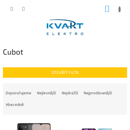
Přejít
NÁKUP
na
obsah
KOŠÍK
Cubot
OTEVŘÍT FILTR
Ř
a
Doporučujeme
Nejlevnější
Nejdražší
Nejprodávanější
z
e
Abecedně
n
í
V
p
ý