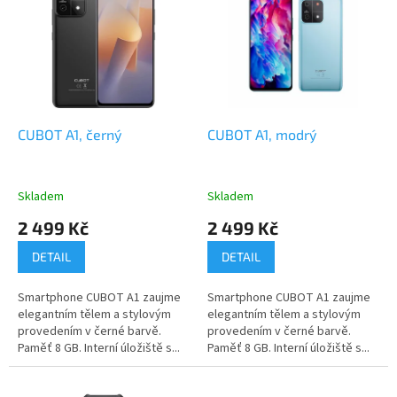
r
p
o
i
d
s
u
p
k
r
t
o
ů
d
CUBOT A1, černý
CUBOT A1, modrý
u
k
t
Skladem
Skladem
ů
2 499 Kč
2 499 Kč
DETAIL
DETAIL
Smartphone CUBOT A1 zaujme
Smartphone CUBOT A1 zaujme
elegantním tělem a stylovým
elegantním tělem a stylovým
provedením v černé barvě.
provedením v černé barvě.
Paměť 8 GB. Interní úložiště s...
Paměť 8 GB. Interní úložiště s...