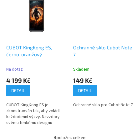
CUBOT KingKong ES,
Ochranné sklo Cubot Note
černo-oranžový
7
Na dotaz
Skladem
4 199 Kč
149 Kč
DETAIL
DETAIL
CUBOT KingKong ES je
Ochranné sklo pro Cubot Note 7
zkonstruován tak, aby zvládl
každodenní výzvy. Navzdory
svému tenkému designu
zůstává...
4
položek celkem