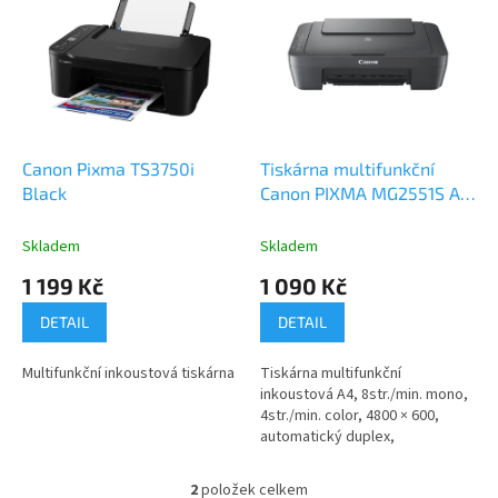
r
p
o
i
d
s
u
p
k
r
t
o
ů
d
Canon Pixma TS3750i
Tiskárna multifunkční
u
Black
Canon PIXMA MG2551S A4,
k
8str./ min., 4str./ min.,
t
4800 × 600, automatický
Skladem
Skladem
ů
duplex, - černá
1 199 Kč
1 090 Kč
DETAIL
DETAIL
Multifunkční inkoustová tiskárna
Tiskárna multifunkční
inkoustová A4, 8str./min. mono,
4str./min. color, 4800 × 600,
automatický duplex,
2
položek celkem