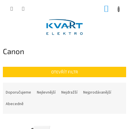
Přejít
NÁKUP
na
obsah
KOŠÍK
Canon
OTEVŘÍT FILTR
Ř
a
Doporučujeme
Nejlevnější
Nejdražší
Nejprodávanější
z
e
Abecedně
n
í
V
p
ý