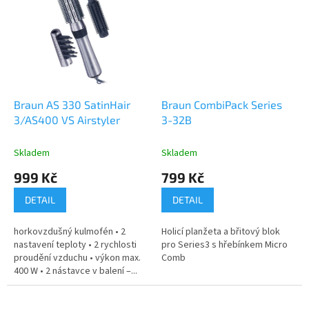
Braun AS 330 SatinHair
Braun CombiPack Series
3/AS400 VS Airstyler
3-32B
Skladem
Skladem
999 Kč
799 Kč
DETAIL
DETAIL
horkovzdušný kulmofén • 2
Holicí planžeta a břitový blok
nastavení teploty • 2 rychlosti
pro Series3 s hřebínkem Micro
proudění vzduchu • výkon max.
Comb
400 W • 2 nástavce v balení –...