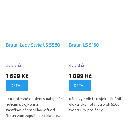
Braun Lady Style LS 5560
Braun LS 5160
do 3 dnů
do 3 dnů
1 699 Kč
1 099 Kč
DETAIL
DETAIL
Extra přesné oholení s nabíjecím
Dámský holicí strojek Silk-épil –
holicím strojkem a
elektrický holicí strojek 5160
zastřihovačem Silk&Soft od
Wet & Dry pro ženy.
Braun vám zajistí extra hladké...