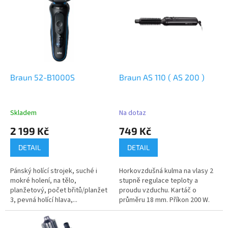
r
p
o
i
d
s
u
p
k
r
t
o
ů
d
Braun 52-B1000S
Braun AS 110 ( AS 200 )
u
k
t
Skladem
Na dotaz
ů
2 199 Kč
749 Kč
DETAIL
DETAIL
Pánský holící strojek, suché i
Horkovzdušná kulma na vlasy 2
mokré holení, na tělo,
stupně regulace teploty a
planžetový, počet břitů/planžet
proudu vzduchu. Kartáč o
3, pevná holící hlava,...
průměru 18 mm. Příkon 200 W.