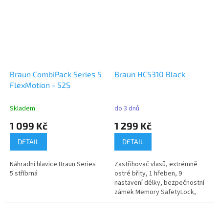
Braun CombiPack Series 5
Braun HC5310 Black
FlexMotion - 52S
Skladem
do 3 dnů
1 099 Kč
1 299 Kč
DETAIL
DETAIL
Náhradní hlavice Braun Series
Zastřihovač vlasů, extrémně
5 stříbrná
ostré břity, 1 hřeben, 9
nastavení délky, bezpečnostní
zámek Memory SafetyLock,
pro...