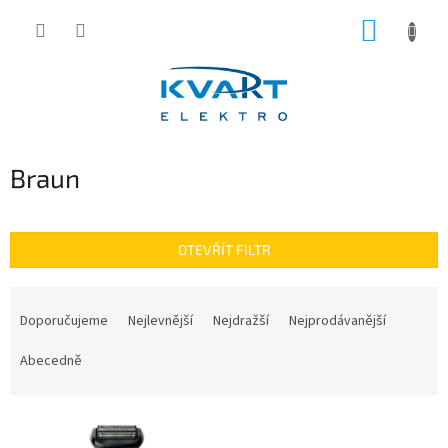
Přejít
NÁKUP
na
obsah
KOŠÍK
Braun
OTEVŘÍT FILTR
Ř
a
Doporučujeme
Nejlevnější
Nejdražší
Nejprodávanější
z
e
Abecedně
n
í
V
p
ý