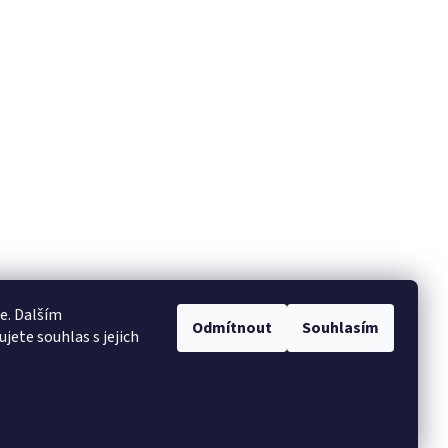
e. Dalším
Odmítnout
Souhlasím
ete souhlas s jejich
Vytvořil Shoptet