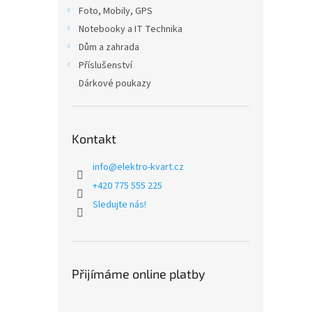
n
Foto, Mobily, GPS
e
Notebooky a IT Technika
l
Dům a zahrada
Příslušenství
Dárkové poukazy
Kontakt
info
@
elektro-kvart.cz
+420 775 555 225
Sledujte nás!
Přijímáme online platby