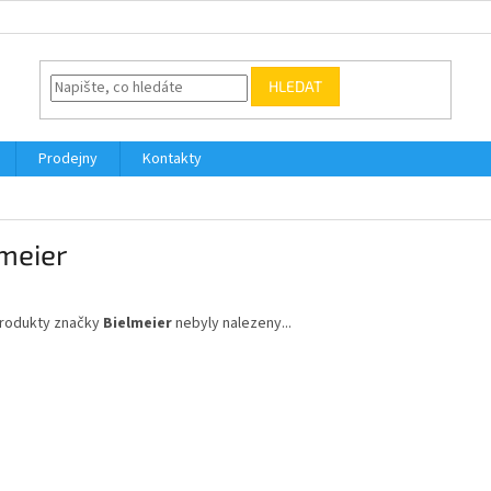
HLEDAT
Prodejny
Kontakty
meier
rodukty značky
Bielmeier
nebyly nalezeny...