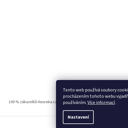
Tento web používá soubory cooki
procházením tohoto webu vyjadřuj
100 % zákazníků Heureka.cz nás doporučuje!
Zboží.cz
Firmy.cz
používáním.
Více informací
.
Nastavení
.