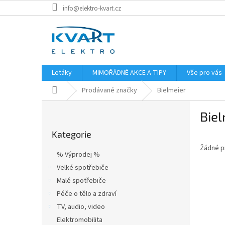
Přejít
info@elektro-kvart.cz
na
obsah
Letáky
MIMOŘÁDNÉ AKCE A TIPY
Vše pro vás
Domů
Prodávané značky
Bielmeier
P
Biel
o
Přeskočit
s
Kategorie
kategorie
t
Žádné p
r
% Výprodej %
a
Velké spotřebiče
n
Malé spotřebiče
n
í
Péče o tělo a zdraví
p
TV, audio, video
a
Elektromobilita