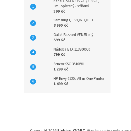
Kabel GoGEN USB-C / USB-C,
3m, opletený - stříbrný
399 Kč
Samsung QE55Q6F QLED
8 990 Kč
Gallet Blizzard VEN35 bílý
599 Kč
Nádoba ETA 113300050
799 Kč
Sencor SSC 3510WH
1 299 Kč
HP Envy 6120e All-in-One Printer
1 499 Kč
Z
á
p
a
t
í
Copyright 2026
Elektro KVART
. Všechna práva vyhrazena