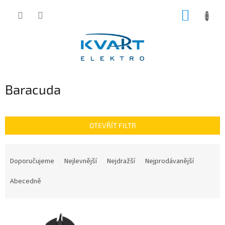
Přejít
NÁKUP
na
obsah
KOŠÍK
Baracuda
OTEVŘÍT FILTR
Ř
a
Doporučujeme
Nejlevnější
Nejdražší
Nejprodávanější
z
e
Abecedně
n
í
V
p
ý