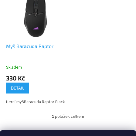
r
p
o
i
d
s
u
p
k
r
t
o
ů
d
Myš Baracuda Raptor
u
k
t
Skladem
ů
330 Kč
DETAIL
Herní myšBaracuda Raptor Black
1
položek celkem
O
v
l
Z