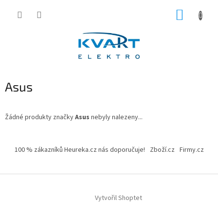
Přejít
NÁKUP
na
obsah
KOŠÍK
Asus
Žádné produkty značky
Asus
nebyly nalezeny...
Z
á
100 % zákazníků Heureka.cz nás doporučuje!
Zboží.cz
Firmy.cz
p
a
t
í
Vytvořil Shoptet