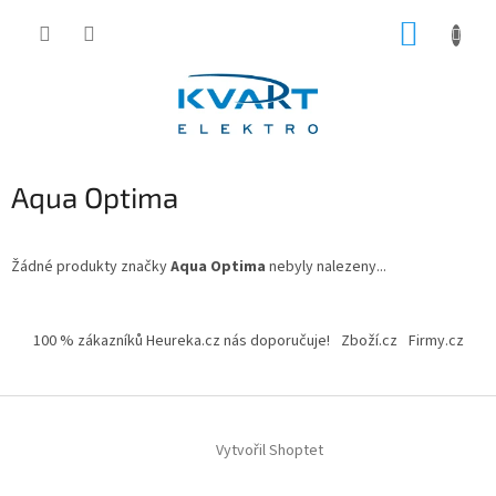
Přejít
NÁKUP
na
obsah
KOŠÍK
Aqua Optima
Žádné produkty značky
Aqua Optima
nebyly nalezeny...
Z
á
100 % zákazníků Heureka.cz nás doporučuje!
Zboží.cz
Firmy.cz
p
a
t
í
Vytvořil Shoptet