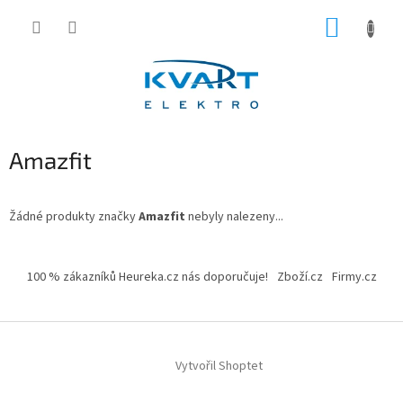
Přejít
NÁKUP
na
obsah
KOŠÍK
Amazfit
Žádné produkty značky
Amazfit
nebyly nalezeny...
Z
á
100 % zákazníků Heureka.cz nás doporučuje!
Zboží.cz
Firmy.cz
p
a
t
í
Vytvořil Shoptet