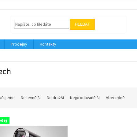
HLEDAT
Prodejny
Kontakty
ech
učujeme
Nejlevnější
Nejdražší
Nejprodávanější
Abecedně
odej