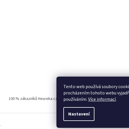
Tento web používá soubory cooki
procházením tohoto webu vyjadřuj
100 % zákazníků Heureka.cz nás doporučuje!
Zboží.cz
Firmy.cz
používáním.
Více informací
.
Nastavení
.