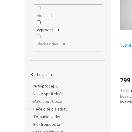
i
r
n
s
o
e
p
d
l
Akce
0
r
u
o
k
Výprodej
1
d
t
u
ů
Black Friday
0
Webk
k
t
ů
Přeskočit
Kategorie
kategorie
799
% Výprodej %
720p H
Velké spotřebiče
kvalit
Malé spotřebiče
kvalit
Péče o tělo a zdraví
TV, audio, video
Elektromobilita