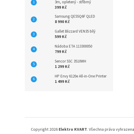
3m, opletený - stříbrný
399 Kč
Samsung QE55Q6F QLED
8 990 Kč
Gallet Blizzard VEN35 bílý
599 Kč
Nádoba ETA 113300050
799 Kč
Sencor SSC 3510WH
1 299 Kč
HP Envy 6120e All-in-One Printer
1 499 Kč
Z
á
p
a
t
í
Copyright 2026
Elektro KVART
. Všechna práva vyhrazena