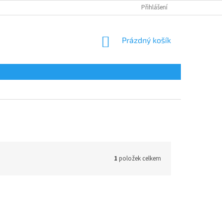
Přihlášení
NÁKUPNÍ
Prázdný košík
KOŠÍK
1
položek celkem