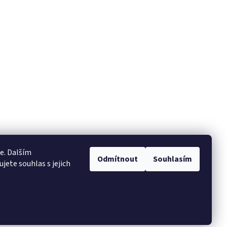
e. Dalším
Odmítnout
Souhlasím
ete souhlas s jejich
Vytvořil Shoptet