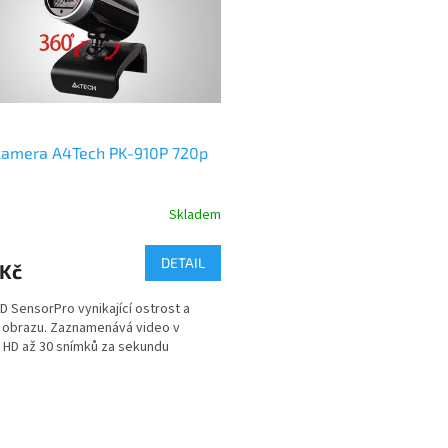
amera A4Tech PK-910P 720p
Skladem
DETAIL
 Kč
D SensorPro vynikající ostrost a
u obrazu. Zaznamenává video v
ě HD až 30 snímků za sekundu
O
v
l