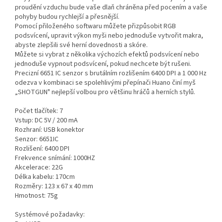
proudění vzduchu bude vaše dlaň chráněna před pocením a vaše
pohyby budou rychlejší a přesnější.
Pomocí přiloženého softwaru můžete přizpůsobit RGB
podsvícení, upravit výkon myši nebo jednoduše vytvořit makra,
abyste zlepšili své herní dovednosti a skóre.
Můžete si vybrat z několika výchozích efektů podsvícení nebo
jednoduše vypnout podsvícení, pokud nechcete být rušeni.
Precizní 6651 IC senzor s brutálním rozlišením 6400 DPI a 1 000 Hz
odezva v kombinaci se spolehlivými přepínači Huano činí myš
„SHOTGUN" nejlepší volbou pro většinu hráčů a herních stylů.
Počet tlačítek: 7
Vstup: DC 5V / 200 mA
Rozhraní: USB konektor
Senzor: 6651IC
Rozlišení: 6400 DPI
Frekvence snímání: 1000HZ
Akcelerace: 22G
Délka kabelu: 170cm
Rozměry: 123 x 67 x 40 mm
Hmotnost: 75g
Systémové požadavky: