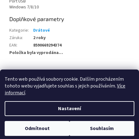
Port USB
Windows 7/8/10
Doplňkové parametry
Kategorie
:
Drátové
Záruka
:
2 roky
EAN
:
8590669294374
Položka byla vyprodána…
Z
á
Tento web používá soubory cookie. Dalším procházením
100 % zákazníků Heureka.cz nás doporučuje!
Zboží.cz
Firmy.cz
p
tohoto webu vyjadřujete souhlas s jejich používáním.
Více
a
informací
.
t
í
Nastavení
Vytvořil Shoptet
Odmítnout
Souhlasím
Copyright 2026
Elektro KVART
. Všechna práva vyhrazena.