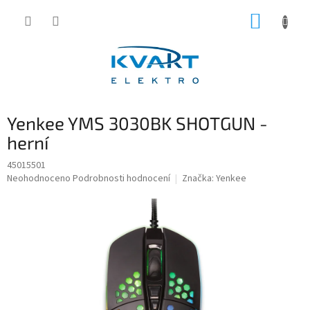
Přejít
NÁKUP
na
obsah
KOŠÍK
Yenkee YMS 3030BK SHOTGUN -
herní
45015501
Průměrné
Neohodnoceno
Podrobnosti hodnocení
Značka:
Yenkee
hodnocení
produktu
je
0,0
z
5
hvězdiček.