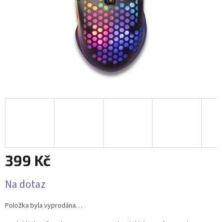
399 Kč
Měrná
Na dotaz
cena:
Položka byla vyprodána…