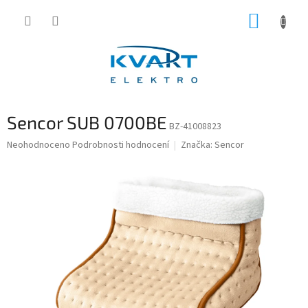
Přejít
NÁKUP
na
obsah
KOŠÍK
Sencor SUB 0700BE
BZ-41008823
Průměrné
Neohodnoceno
Podrobnosti hodnocení
Značka:
Sencor
hodnocení
produktu
je
0,0
z
5
hvězdiček.