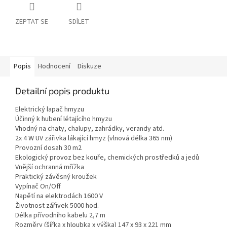
ZEPTAT SE
SDÍLET
Popis
Hodnocení
Diskuze
Detailní popis produktu
Elektrický lapač hmyzu
Účinný k hubení létajícího hmyzu
Vhodný na chaty, chalupy, zahrádky, verandy atd.
2x 4 W UV zářivka lákající hmyz (vlnová délka 365 nm)
Provozní dosah 30 m2
Ekologický provoz bez kouře, chemických prostředků a jedů
Vnější ochranná mřížka
Praktický závěsný kroužek
Vypínač On/Off
Napětí na elektrodách 1600 V
Životnost zářivek 5000 hod.
Délka přívodního kabelu 2,7 m
Rozměry (šířka x hloubka x výška) 147 x 93 x 221 mm