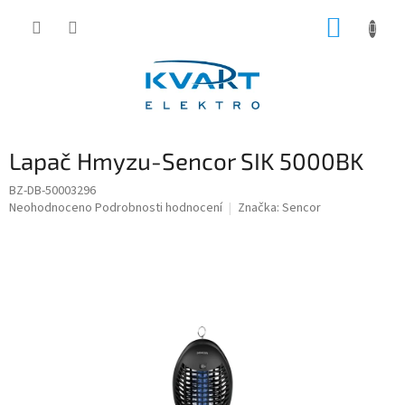
Přejít
NÁKUP
na
obsah
KOŠÍK
Lapač Hmyzu-Sencor SIK 5000BK
BZ-DB-50003296
Průměrné
Neohodnoceno
Podrobnosti hodnocení
Značka:
Sencor
hodnocení
produktu
je
0,0
z
5
hvězdiček.