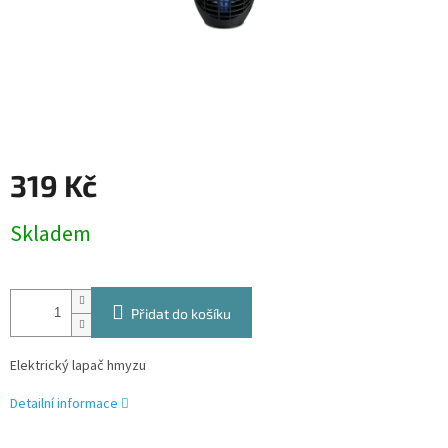
319 Kč
Měrná
Skladem
cena:
Přidat do košíku
Elektrický lapač hmyzu
Detailní informace