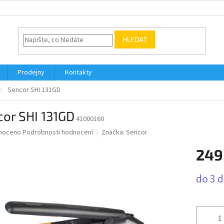
HLEDAT
Prodejny
Kontakty
Sencor SHI 131GD
or SHI 131GD
41000160
né
noceno
Podrobnosti hodnocení
Značka:
Sencor
ní
249
u
Měrná
do 3 
cena:
ek.