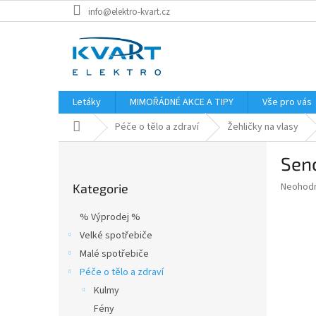
Přejít
info@elektro-kvart.cz
na
obsah
Letáky
MIMOŘÁDNÉ AKCE A TIPY
Vše pro vás
Domů
Péče o tělo a zdraví
Žehličky na vlasy
P
Senc
o
Přeskočit
s
Průměr
Neohod
Kategorie
kategorie
t
hodnoce
r
produkt
% Výprodej %
a
je
Velké spotřebiče
0,0
n
z
Malé spotřebiče
n
5
í
Péče o tělo a zdraví
hvězdič
p
Kulmy
a
Fény