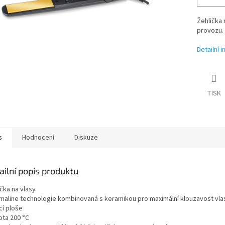
Žehlička 
provozu. 
Detailní 
TISK
s
Hodnocení
Diskuze
ailní popis produktu
čka na vlasy
maline technologie kombinovaná s keramikou pro maximální klouzavost vla
cí ploše
ota 200 °C