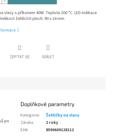
na vlasy s příkonem 40W. Teplota 200 °C. LED indikace
Velikost žehlících ploch: 90 x 24 mm.
informace
ZEPTAT SE
SDÍLET
Doplňkové parametry
Kategorie
:
Žehličky na vlasy
sů po
Záruka
:
2 roky
EAN
:
8590669128112