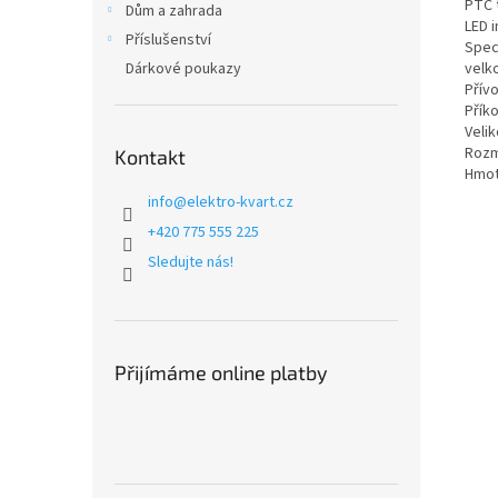
PTC 
Dům a zahrada
LED 
Příslušenství
Speci
Dárkové poukazy
velko
Přív
Přík
Velik
Rozmě
Kontakt
Hmot
info
@
elektro-kvart.cz
+420 775 555 225
Sledujte nás!
Přijímáme online platby