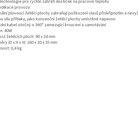
technologie pro rychlé zahřátí destiček na pracovní teplotu
indikace provozu
ální plovoucí žehlící plochy zabraňují poškození vlasů přiskřípnutím a nevyž
u sílu přítlaku, jako konvenční žehlící plochy umístěné napevno
odní kabel otočný o 360° zamezující kroucení a zamotávání
on: 40W
ost žehlících ploch: 90 x 24 mm
ry (D x H x V): 260 x 30 x 35 mm
nost: 0,4 kg