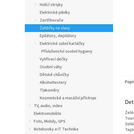
n
Holící strojky
e
Elektrické pilníky
l
Zastřihovače
Žehličky na vlasy
Epilátory, depilátory
Elektrické zubní kartáčky
Příslušenství osobní hygieny
Vyhřívací dečky
Osobní váhy
Dětské chůvičky
Popi
Alkoholtestery
Tlakoměry
Kosmetické a masážní přístroje
Det
TV, audio, video
Žehli
Elektromobilita
Tour
Foto, Mobily, GPS
žehlí
Notebooky a IT Technika
Tepl