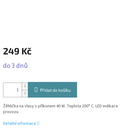
249 Kč
Měrná
do 3 dnů
cena:
Přidat do košíku
Žěhlička na vlasy s příkonem 40 W. Teplota 200° C. LED indikace
provozu
Detailní informace