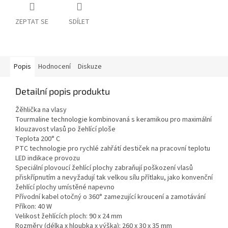
ZEPTAT SE
SDÍLET
Popis
Hodnocení
Diskuze
Detailní popis produktu
Žěhlička na vlasy
Tourmaline technologie kombinovaná s keramikou pro maximální
klouzavost vlasů po žehlící ploše
Teplota 200° C
PTC technologie pro rychlé zahřátí destiček na pracovní teplotu
LED indikace provozu
Speciální plovoucí žehlící plochy zabraňují poškození vlasů
přiskřípnutím a nevyžadují tak velkou sílu přítlaku, jako konvenční
žehlící plochy umístěné napevno
Přívodní kabel otočný o 360° zamezující kroucení a zamotávání
Příkon: 40 W
Velikost žehlících ploch: 90 x 24 mm
Rozměry (délka x hloubka x výška): 260 x 30 x 35 mm