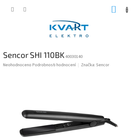
Přejít
NÁKUP
na
obsah
KOŠÍK
Sencor SHI 110BK
40030140
Průměrné
Neohodnoceno
Podrobnosti hodnocení
Značka:
Sencor
hodnocení
produktu
je
0,0
z
5
hvězdiček.