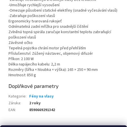
-Umožňuje rychlejší vysoušení
-Omezuje působení statické elektřiny (snadné vyčesávání vlasů)
-Zabraňuje poškození vlasů
Ergonomicky tvarovaná rukojeť
Odnímatelná zadní mřížka pro snadnější čištění
Zvlněná topná spirála zaručuje konstantní teplotu zabraňující
poškození vlasů
Závěsné očko
Tepelná pojistka chrání motor před přehřátím
Příslušenství: Zúžený nástavec, objemový difuzér
Příkon: 2 100 W
Délka napájecího kabelu: 2,2 m
Rozměry (šířka × hloubka × výška): 165 × 250 × 90 mm
Hmotnost: 850 g
Doplňkové parametry
Kategorie
:
Fény na vlasy
Záruka
:
2 roky
EAN
:
8590669291342
Z