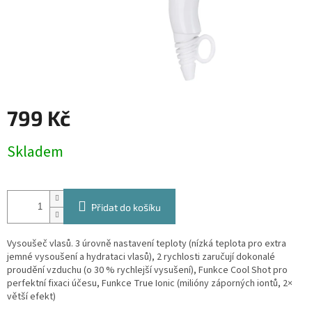
799 Kč
Měrná
Skladem
cena:
Přidat do košíku
Vysoušeč vlasů. 3 úrovně nastavení teploty (nízká teplota pro extra
jemné vysoušení a hydrataci vlasů), 2 rychlosti zaručují dokonalé
proudění vzduchu (o 30 % rychlejší vysušení), Funkce Cool Shot pro
perfektní fixaci účesu, Funkce True Ionic (milióny záporných iontů, 2×
větší efekt)