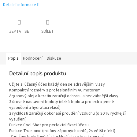
Detailní informace
ZEPTAT SE
SDÍLET
Popis
Hodnocení
Diskuze
Detailní popis produktu
Užijte si úžasný účes každý den se zdravějšími vlasy
Kompaktní rozměry s profesionálním AC motorem
Arganový olej a keratin zaručují ochranu a hedvábnější vlasy
3 úrovně nastavení teploty (nízká teplota pro extra jemné
vysoušení a hydrataci vlasů)
2 rychlosti zaručují dokonalé proudění vzduchu (o 30 % rychlejší
vysušení)
Funkce Cool Shot pro perfektní fixaci účesu
Funkce True Ionic (milióny záporných iontů, 2× větší efekt)
-Zaručuje hedvábnější a lesklejší vlasy bez kroucení