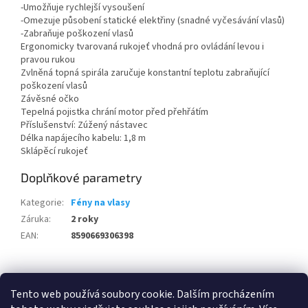
-Umožňuje rychlejší vysoušení
-Omezuje působení statické elektřiny (snadné vyčesávání vlasů)
-Zabraňuje poškození vlasů
Ergonomicky tvarovaná rukojeť vhodná pro ovládání levou i
pravou rukou
Zvlněná topná spirála zaručuje konstantní teplotu zabraňující
poškození vlasů
Závěsné očko
Tepelná pojistka chrání motor před přehřátím
Příslušenství: Zúžený nástavec
Délka napájecího kabelu: 1,8 m
Sklápěcí rukojeť
Doplňkové parametry
Kategorie
:
Fény na vlasy
Záruka
:
2 roky
EAN
:
8590669306398
Z
á
Tento web používá soubory cookie. Dalším procházením
100 % zákazníků Heureka.cz nás doporučuje!
Zboží.cz
Firmy.cz
p