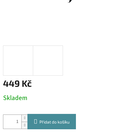
449 Kč
Měrná
Skladem
cena:
Přidat do košíku